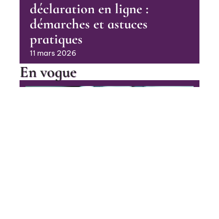
déclaration en ligne :
démarches et astuces
pratiques
11 mars 2026
En vogue
Choisir un médecin spécialisé
pour un avortement sécurisé
Contact
Mentions Légales
Sitemap
CÔTÉ PARENTS
© 2025 | mespetitspas.fr