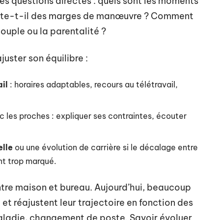
es questions directes : quels sont les moments
xiste-t-il des marges de manœuvre ? Comment
ouple ou la parentalité ?
juster son équilibre :
il
: horaires adaptables, recours au télétravail,
 les proches : expliquer ses contraintes, écouter
lle
ou une évolution de carrière si le décalage entre
ent trop marqué.
entre maison et bureau. Aujourd’hui, beaucoup
 et réajustent leur trajectoire en fonction des
aladie, changement de poste. Savoir évoluer