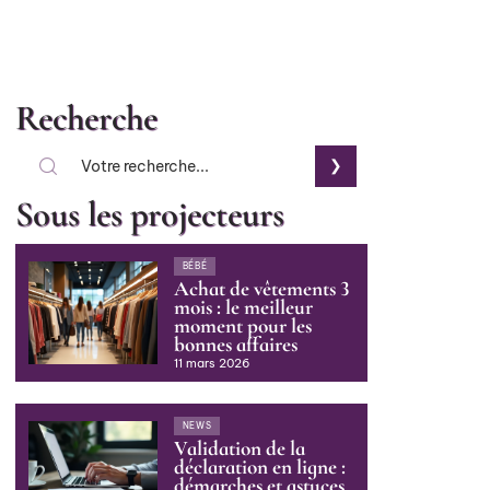
Recherche
Sous les projecteurs
BÉBÉ
Achat de vêtements 3
mois : le meilleur
moment pour les
bonnes affaires
11 mars 2026
NEWS
Validation de la
déclaration en ligne :
démarches et astuces