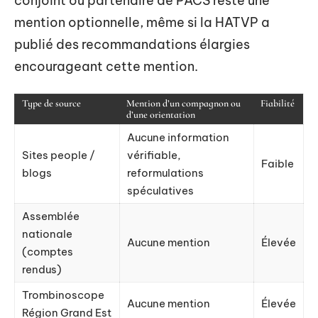
conjoint ou partenaire de PACS reste une
mention optionnelle, même si la HATVP a
publié des recommandations élargies
encourageant cette mention.
Type de source
Mention d’un compagnon ou
Fiabilité
d’une orientation
Aucune information
Sites people /
vérifiable,
Faible
blogs
reformulations
spéculatives
Assemblée
nationale
Aucune mention
Élevée
(comptes
rendus)
Trombinoscope
Aucune mention
Élevée
Région Grand Est