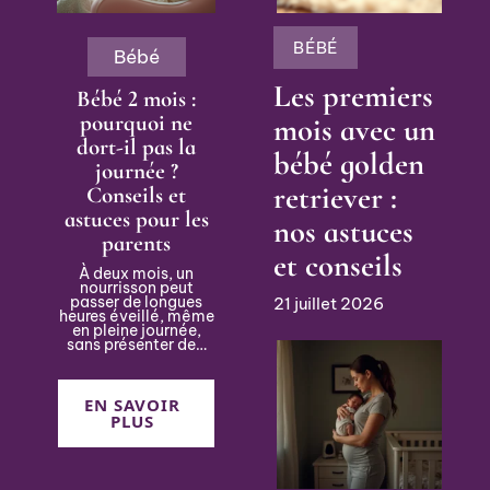
BÉBÉ
Bébé
Les premiers
Bébé 2 mois :
pourquoi ne
mois avec un
dort-il pas la
bébé golden
journée ?
retriever :
Conseils et
astuces pour les
nos astuces
parents
et conseils
À deux mois, un
nourrisson peut
passer de longues
21 juillet 2026
heures éveillé, même
en pleine journée,
sans présenter de
…
EN SAVOIR
PLUS