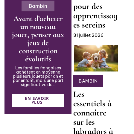
pour des
Bambin
apprentissag
Avant d’acheter
es sereins
un nouveau
jouet, penser aux
31 juillet 2026
jeux de
construction
évolutifs
Les familles françaises
achètent en moyenne
plusieurs jouets par an et
par enfant, mais une part
BAMBIN
significative de
…
Les
EN SAVOIR
essentiels à
PLUS
connaître
sur les
labradors à