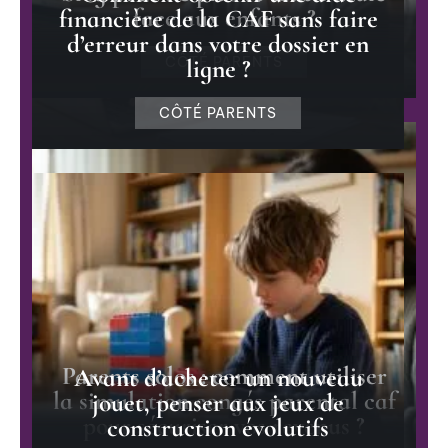
face aux enfants ?
financière de la CAF sans faire
d’erreur dans votre dossier en
ligne ?
CÔTÉ PARENTS
CÔTÉ PARENTS
Parents solos : comment utiliser
Avant d’acheter un nouveau
la simulation congés parental caf
jouet, penser aux jeux de
pour sécuriser vos revenus ?
construction évolutifs