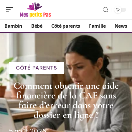
Bambin
Bébé
Côté parents
Famille
News
CÔTÉ PARENTS
Comment obtenir une aide
financière de la CAF sans
faire d’erreur dans votre
dossier en ligne ?
5 août 2026