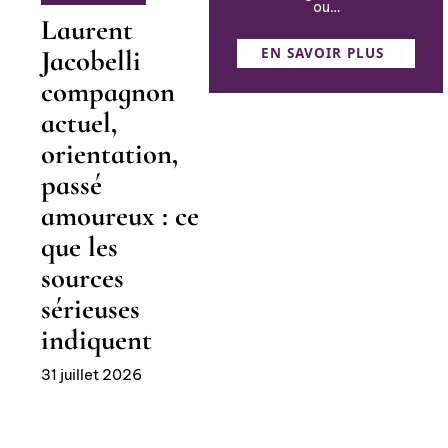
ou
…
Laurent
EN SAVOIR PLUS
Jacobelli
compagnon
actuel,
orientation,
passé
amoureux : ce
que les
sources
sérieuses
indiquent
31 juillet 2026