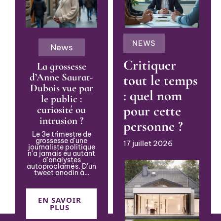
NEWS
News
Critiquer
La grossesse
d’Anne Saurat-
tout le temps
Dubois vue par
: quel nom
le public :
pour cette
curiosité ou
intrusion ?
personne ?
Le 3e trimestre de
grossesse d'une
17 juillet 2026
journaliste politique
n'a jamais eu autant
d'analystes
autoproclamés. D'un
tweet anodin à
…
EN SAVOIR
PLUS