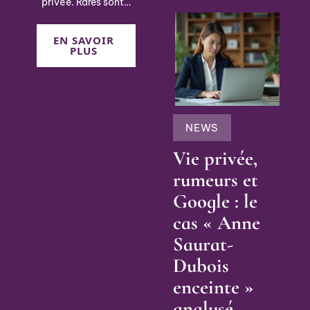
privée. Rares sont
…
EN SAVOIR
PLUS
NEWS
Vie privée,
rumeurs et
Google : le
cas « Anne
Saurat-
Dubois
enceinte »
analysé