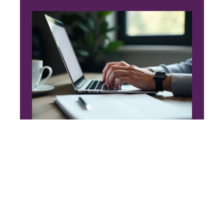
NEWS
Validation de la
déclaration en ligne :
démarches et astuces
pratiques
11 mars 2026